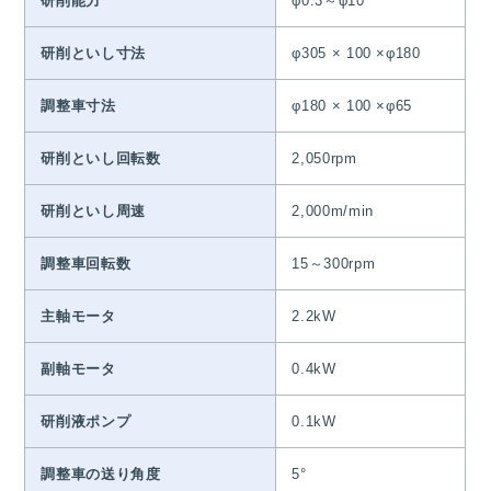
研削能力
φ0.3～φ10
研削といし寸法
φ305 × 100 ×φ180
調整車寸法
φ180 × 100 ×φ65
研削といし回転数
2,050rpm
研削といし周速
2,000m/min
調整車回転数
15～300rpm
主軸モータ
2.2kW
副軸モータ
0.4kW
研削液ポンプ
0.1kW
調整車の送り角度
5°