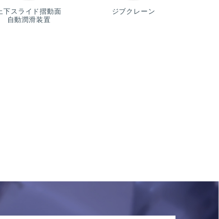
上下スライド摺動面
ジブクレーン
自動潤滑装置