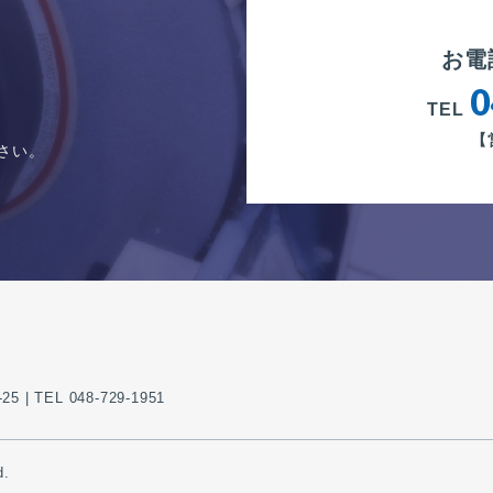
お電
0
TEL
【
さい。
| TEL 048-729-1951
d.